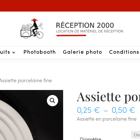
uits
Photobooth
Galerie photo
Conditions
Assiette porcelaine fine
Assiette po
P
0,25
€
–
0,50
€
d
Assiette en porcelaine fine
p
0
Diamètre