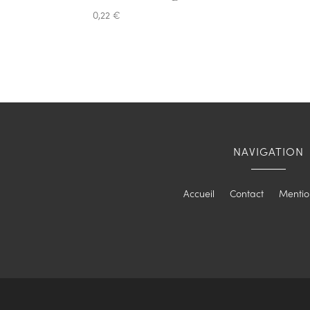
0,22
€
NAVIGATION
Accueil
Contact
Mentio
Location vaisselle à Lyon
Loc
Location matériel de réception à Ly