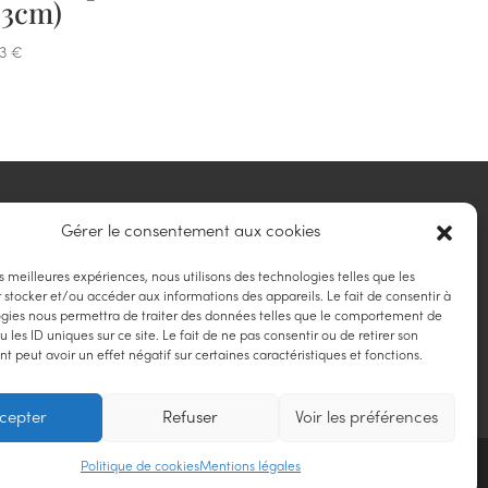
23cm)
23
€
Gérer le consentement aux cookies
RÉALISATION
es meilleures expériences, nous utilisons des technologies telles que les
 stocker et/ou accéder aux informations des appareils. Le fait de consentir à
gies nous permettra de traiter des données telles que le comportement de
 les ID uniques sur ce site. Le fait de ne pas consentir ou de retirer son
 peut avoir un effet négatif sur certaines caractéristiques et fonctions.
cepter
Refuser
Voir les préférences
ne
Location vaisselle à Givors
Politique de cookies
Mentions légales
matériel de réception à Villeurbanne