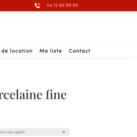
04 72 66 99 89
 de location
Ma liste
Contact
rcelaine fine
lage
e
rix :
,25 €