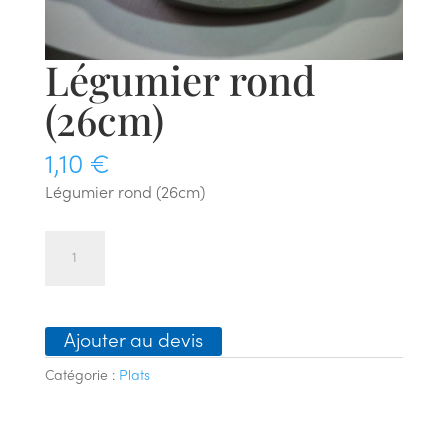
Légumier rond
(26cm)
1,10
€
Légumier rond (26cm)
quantité
de
Légumier
rond
Ajouter au devis
(26cm)
Catégorie :
Plats