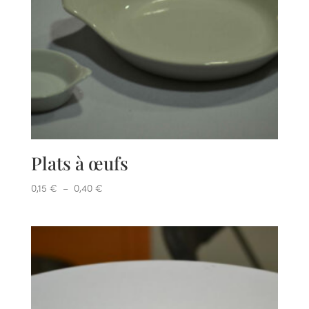
Plats à œufs
Plage
0,15
€
–
0,40
€
de
prix :
0,15 €
à
0,40 €