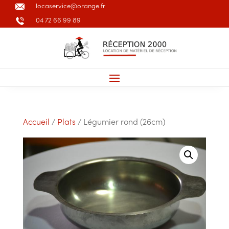
locaservice@orange.fr
04 72 66 99 89
Accueil
/
Plats
/ Légumier rond (26cm)