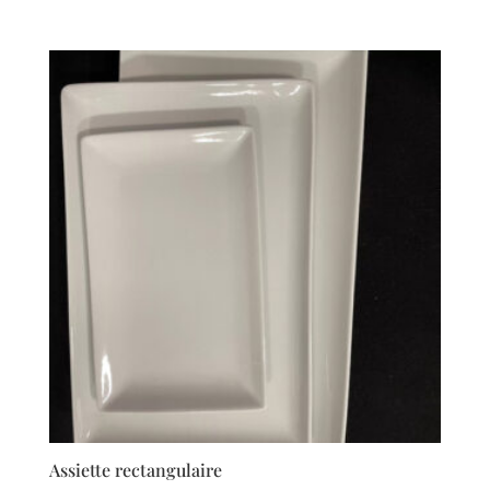
de
prix :
0,25 €
à
0,50 €
Assiette rectangulaire