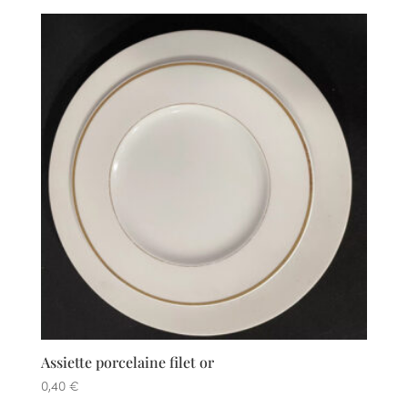
prix :
0,26 €
à
0,52 €
Assiette porcelaine filet or
0,40
€