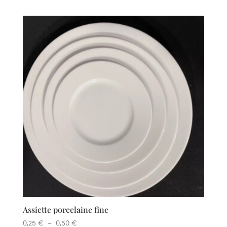
Assiette porcelaine fine
Plage
0,25
€
–
0,50
€