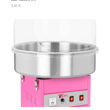
3,30
€