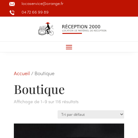
locaservice@orange.fr
04 72 66 99 89
Accueil
/ Boutique
Boutique
Affichage de 1–9 sur 116 résultats