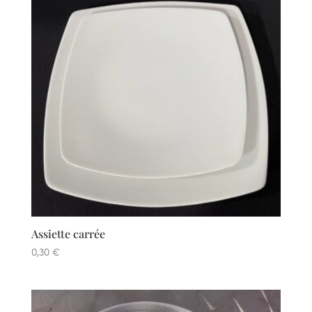
Assiette carrée
0,30
€