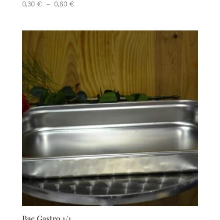
Plage
0,30
€
–
0,60
€
de
prix :
0,30 €
à
0,60 €
Bac Gastro 1/1