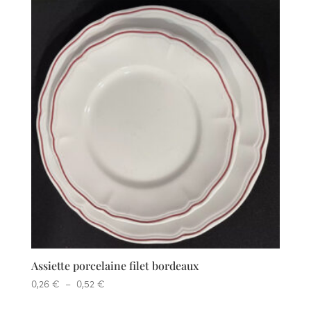
Assiette porcelaine filet bordeaux
Plage
0,26
€
–
0,52
€
de