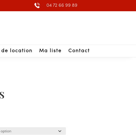
04 72 66 99 89
 de location
Ma liste
Contact
s
lage
e
ix :
,15 €