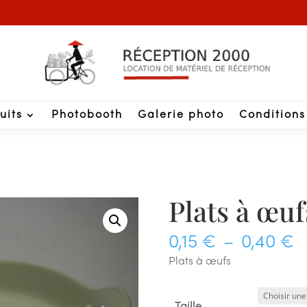
uits
Photobooth
Galerie photo
Conditions
Plats à œuf
P
0,15
€
–
0,40
€
d
Plats à œufs
pr
0
Taille