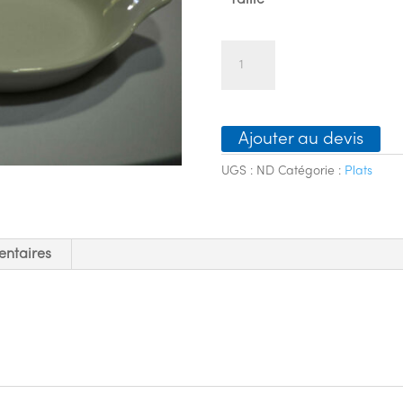
à
0
quantité
de
Plats
à
Ajouter au devis
œufs
UGS :
ND
Catégorie :
Plats
entaires