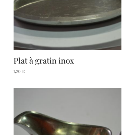
Plat à gratin inox
1,20
€