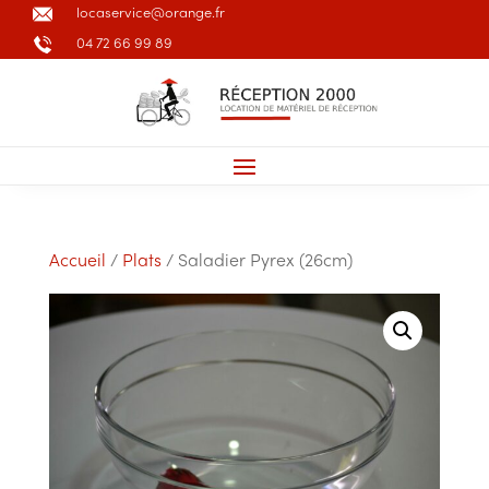
locaservice@orange.fr
04 72 66 99 89
Accueil
/
Plats
/ Saladier Pyrex (26cm)