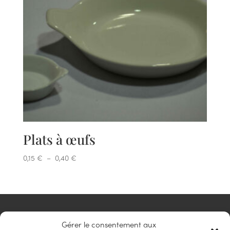
Plats à œufs
Plage
0,15
€
–
0,40
€
de
prix :
0,15 €
à
NAVIGATION
0,40 €
Gérer le consentement aux