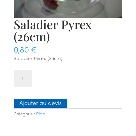
Saladier Pyrex
(26cm)
0,80
€
Saladier Pyrex (26cm)
quantité
de
Saladier
Pyrex
Ajouter au devis
(26cm)
Catégorie :
Plats